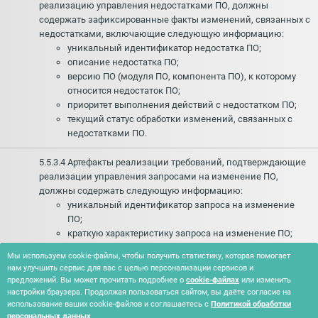
реализацию управления недостатками ПО, должны
содержать зафиксированные факты изменений, связанных с
недостатками, включающие следующую информацию:
уникальный идентификатор недостатка ПО;
описание недостатка ПО;
версию ПО (модуля ПО, компонента ПО), к которому
относится недостаток ПО;
приоритет выполнения действий с недостатком ПО;
текущий статус обработки изменений, связанных с
недостатками ПО.
5.5.3.4 Артефакты реализации требований, подтверждающие
реализации управления запросами на изменение ПО,
должны содержать следующую информацию:
уникальный идентификатор запроса на изменение
ПО;
краткую характеристику запроса на изменение ПО;
версию ПО (модуля ПО, компонента ПО), к которому
Мы используем cookie-файлы, чтобы получить статистику, которая помогает
относится запрос на изменение;
нам улучшить сервис для вас с целью персонализации сервисов и
приоритет выполнения действий с запросом на
предложений. Вы может прочитать подробнее о
cookie-файлах
или изменить
изменение ПО;
настройки браузера. Продолжая пользоваться сайтом, вы даёте согласие на
текущий статус обработки запроса на изменение ПО.
использование ваших cookie-файлов и соглашаетесь с
Политикой обработки
персональных данных
.