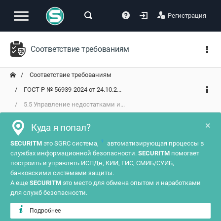
Регистрация
Соответствие требованиям
Соответствие требованиям
ГОСТ Р № 56939-2024 от 24.10.2...
5.5 Управление недостатками и...
×
Куда я попал?
?
SECURITM
это SGRC система,
автоматизирующая процессы в
службах информационной безопасности.
SECURITM
помогает
построить и управлять ИСПДн, КИИ, ГИС, СМИБ/СУИБ,
банковскими системами защиты.
А еще
SECURITM
это место для обмена опытом и наработками
для служб безопасности.
Подробнее