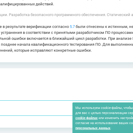
квалифицированных действий.
ации. Разработка безопасного программного обеспечения. Статический
е в результате верификации согласно
5.7
были отнесены к истинным, не
х устранения в соответствии с принятыми разработчиком ПО процессами
иальной ошибки включается в ближайший цикл разработки. При анализ
 позднее начала квалификационного тестирования ПО. Для выполненн
нений, которые исправляют конкретные ошибки.
Мы используем cookie-файлы, чтобы 
для вас с целью персонализации се
cookie-файлах
или изменить настрой
согласие на использование ваших co
персональных данных
.