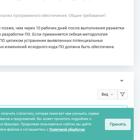
 анализ программного обеспечения. Общие требования":
 позже, чем через 10 рабочих дней после выполнения разметки
 разработки ПО. Если применяется гибкая методология
е ПО целиком устранение выявленных потенциальных
ых изменений исходного кода ПО должна быть обеспечена
Вид
получить статистику, которая помогает нам улучшить сервис
рвисов и предложений. Вы может прочитать подробнее о
Принять
ки браузера. Продолжая пользоваться сайтом, вы даёте
okie-файлов и соглашаетесь с
Политикой обработки