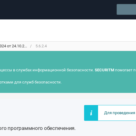
4 от 24.10.2...
5.6.2.4
цессы в службах информационной безопасности.
SECURITM
помогает п
отками для служб безопасности.
Для проведения 
ого программного обеспечения.