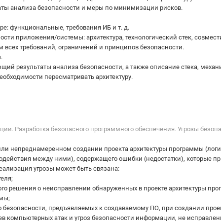
аты анализа безопасности и меры по минимизации рисков.
е: функциональные, требования ИБ и т. д.
сти приложения/системы: архитектура, технологический стек, совмест
м всех требований, ограничений и принципов безопасности.
.
щий результаты анализа безопасности, а также описание стека, механ
еобходимости пересматривать архитектуру.
ации. Разработка безопасного программного обеспечения. Угрозы безо
или непреднамеренном создании проекта архитектуры программы (логи
действия между ними), содержащего ошибки (недостатки), которые пр
еализация угрозы может быть связана:
еля;
го решения о неисправлении обнаруженных в проекте архитектуры про
ммы;
о безопасности, предъявляемых к создаваемому ПО, при создании прое
в компьютерных атак и угроз безопасности информации, не исправле