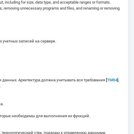
ut, including for size, data type, and acceptable ranges or formats.
ces, removing unnecessary programs and files, and renaming or removing
х учетных записей на сервере.
и данных. Архитектура должна учитывать все требования
[
TMR4
]
,
.
а.
которые необходимы для выполнения их функций.
 технологический стек, подходы к управлению данными,