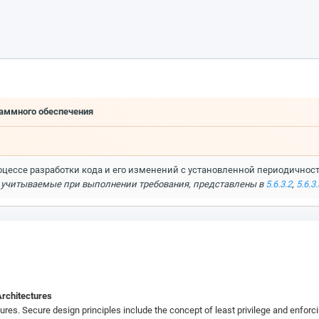
раммного обеспечения
процессе разработки кода и его изменений с установленной периодично
 учитываемые при выполнении требования, представлены в
5.6.3.2
,
5.6.3.
Architectures
tures. Secure design principles include the concept of least privilege and enfor