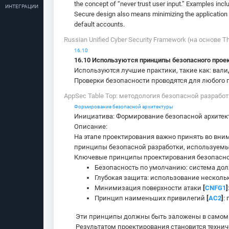
the concept of “never trust user input.” Examples incl
ИНТЕГРАЦИИ
Secure design also means minimizing the application 
default accounts.
Russian Unified Cyber Security Framework (на основе T
16.10
16.10 Используются принципы безопасного прое
Используются лучшие практики, такие как: вал
Проверки безопасности проводятся для любого 
AppSec Table Top: методология безопасной разработки
Формирование безопасной архитектуры
Инициатива: Формирование безопасной архитек
Описание:
На этапе проектирования важно принять во вни
принципы безопасной разработки, используемы
Ключевые принципы проектирования безопасно
Безопасность по умолчанию: система до
Глубокая защита: использование несколь
Минимизация поверхности атаки
[
CNFG1
]
Принцип наименьших привилегий
[
AC2
]
:
Эти принципы должны быть заложены в самом н
Результатом проектирования становится технич