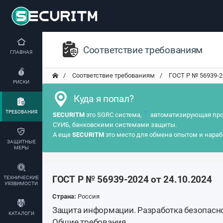
Соответствие требованиям
ГЛАВНАЯ
Соответствие требованиям
ГОСТ Р № 56939-202
РИСКИ
Куда я попал?
ТРЕБОВАНИЯ
?
SECURITM
это SGRC система,
автоматизирующая про
СУИБ, банковскими системами защиты.
А еще
SECURITM
это место для обмена опытом и нараб
ЗАЩИТНЫЕ
МЕРЫ
ГОСТ Р № 56939-2024 от 24.10.2024
ТЕХНИЧЕСКИЕ
УЯЗВИМОСТИ
Страна:
Россия
Защита информации. Разработка безопасн
КАТАЛОГИ
Общие требования