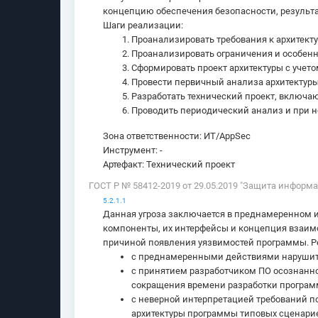
концепцию обеспечения безопасности, результ
Шаги реализации:
Проанализировать требования к архитектур
Проанализировать ограничения и особенно
Сформировать проект архитектуры с учето
Провести первичный анализа архитектуры
Разработать технический проект, включаю
Проводить периодический анализ и при н
Зона ответственности: ИТ/AppSec
Инструмент: -
Артефакт: Технический проект
ГОСТ Р № 58412-2019 от 29.05.2019 "Защита информ
5.2.1.1
Данная угроза заключается в преднамеренном 
компоненты, их интерфейсы и концепция взаимо
причиной появления уязвимостей программы. Р
с преднамеренными действиями нарушит
с принятием разработчиком ПО осознанно
сокращения времени разработки програ
с неверной интерпретацией требований п
архитектуры программы типовых сценарие