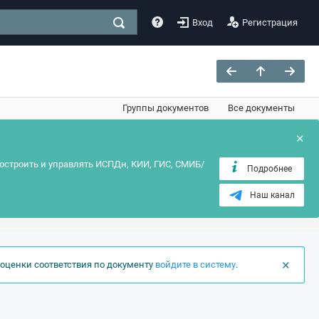
Вход
Регистрация
Группы документов
Все документы
×
остроить и управлять ИСПДн, КИИ, ГИС, СМИБ/
Подробнее
Наш канал
×
оценки соответствия по документу
войдите в систему
.