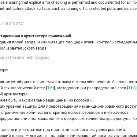
ude ensuring that explicit error checking is performed and documented for all inp
infrastructure attack surface, such as turning off unprotected ports and servi
he 18 CIS CSC):
ктирования в архитектуре приложений
идация полей ввода, минимизация площади атаки, контроль стандартны
пользовательского ввода.
 от Positive Technologies:
туры
мание устойчивость системы к атакам и меры обеспечения безопасност
й технологический стек
[
TP1
]
, методологию и распределение сред
[
TP3
]
й архитектуры:
лжна быть максимально защищена «из коробки».
ких уровней защиты для предотвращения несанкционированного доступ
: ограничение количества открытых портов, сервисов и интерфейсов.
 предоставление пользователям и процессам только тех прав доступа, 
ачале и учитываться при принятии всех архитектурных решений.
еский проект — документ, подробно описывающий архитектуру системы,