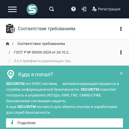
Регистрация
Соответствие требованиям
Соответствие требованиям
ГОСТ Р № 56939-2024 от 24.10.2...
5.6.3 Артефакты реализации тре...
×
Куда я попал?
?
SECURITM
это SGRC система,
автоматизирующая процессы в
службах информационной безопасности.
SECURITM
помогает
построить и управлять ИСПДн, КИИ, ГИС, СМИБ/СУИБ,
банковскими системами защиты.
А еще
SECURITM
это место для обмена опытом и наработками
для служб безопасности.
Подробнее