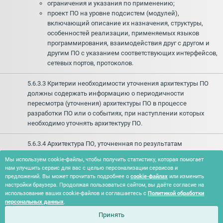
ограничения и указания по применению;
проект ПО на уровне подсистем (модулей),
включающий описание их назначения, структуры,
особенностей реализации, применяемых языков
программирования, взаимодействия друг с другом и
другим ПО с указанием соответствующих интерфейсов,
сетевых портов, протоколов.
5.6.3.3 Критерии необходимости уточнения архитектуры ПО
должны содержать информацию о периодичности
пересмотра (уточнения) архитектуры ПО в процессе
разработки ПО или о событиях, при наступлении которых
необходимо уточнять архитектуру ПО.
5.6.3.4 Архитектура ПО, уточненная по результатам
выполнения требований
5.6.2.4
, должна содержать
Мы используем cookie-файлы, чтобы получить статистику, которая помогает
информацию об особенностях реализации ПО в процессе
нам улучшить сервис для вас с целью персонализации сервисов и
разработки ПО, принятых решениях по корректировкам
предложений. Вы может прочитать подробнее о
cookie-файлах
или изменить
архитектурных решений в процессе разработки, в том числе
настройки браузера. Продолжая пользоваться сайтом, вы даёте согласие на
связанных с безопасностью, и причинах, их вызвавших.
использование ваших cookie-файлов и соглашаетесь с
Политикой обработки
персональных данных
.
Принять