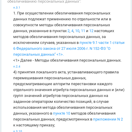
обезличиванию персональных данных":
п.3.1
1. При осуществлении обезличивания персональных
данных подлежат применению по отдельности или в
совокупности методы обезличивания персональных
данных, указанные в пунктах
2
,
4
,
10
,
11
и
12
настоящих
методов обезличивания персональных данных, за
исключением случаев, указанных в
пункте 9.1 части 1 статьи
6 Федерального закона от 27 июля 2006 г. N 152-ФЗ "О
персональных данных" <1>.
<1> Далее - Методы обезличивания персональных данных.
п.2.4
4) принятия локального акта, устанавливающего правила
перемешивания персональных данных,
предусматривающие алгоритм перестановки каждого
отдельного значения атрибута персональных данных и (или)
групп значений атрибутов персональных данных на
заданное оператором количество позиций, в случае
использования метода обезличивания персональных
данных, указанного в
пункте 10
методов обезличивания
персональных данных, предусмотренных в
приложении N 2
к настоящему приказу;
п.3.10