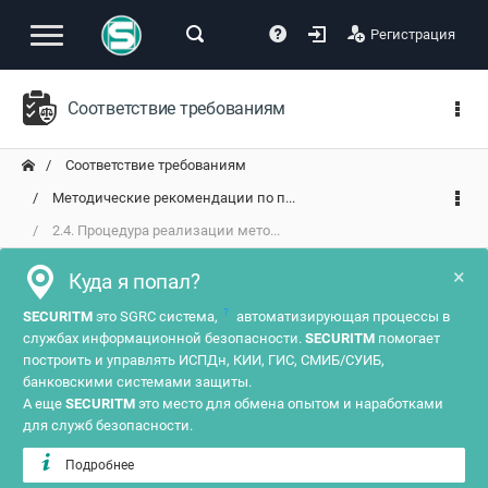
Регистрация
Соответствие требованиям
Соответствие требованиям
Методические рекомендации по п...
2.4. Процедура реализации мето...
×
Куда я попал?
?
SECURITM
это SGRC система,
автоматизирующая процессы в
службах информационной безопасности.
SECURITM
помогает
построить и управлять ИСПДн, КИИ, ГИС, СМИБ/СУИБ,
банковскими системами защиты.
А еще
SECURITM
это место для обмена опытом и наработками
для служб безопасности.
Подробнее