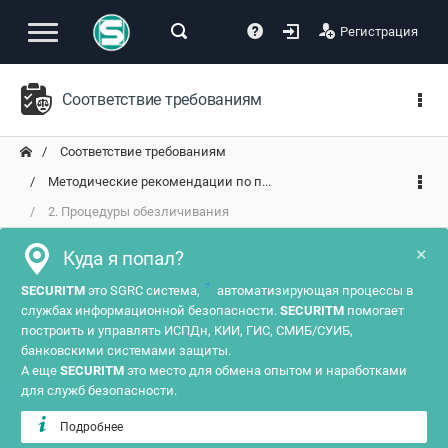
Регистрация
Соответствие требованиям
Соответствие требованиям
Методические рекомендации по п...
2. Процедуры обезличивания
×
Куда я попал?
?
SECURITM
это SGRC система,
автоматизирующая процессы в
службах информационной безопасности.
SECURITM
помогает
построить и управлять ИСПДн, КИИ, ГИС, СМИБ/СУИБ,
банковскими системами защиты.
А еще
SECURITM
это место для обмена опытом и наработками
для служб безопасности.
Подробнее