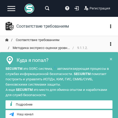
Регистрация
Соответствие требованиям
Соответствие требованиям
Методика экспресс-оценки уровн...
9.1.1.2.
×
Куда я попал?
?
SECURITM
это SGRC система,
автоматизирующая процессы в
службах информационной безопасности.
SECURITM
помогает
построить и управлять ИСПДн, КИИ, ГИС, СМИБ/СУИБ,
банковскими системами защиты.
А еще
SECURITM
это место для обмена опытом и наработками
для служб безопасности.
Подробнее
Наш канал