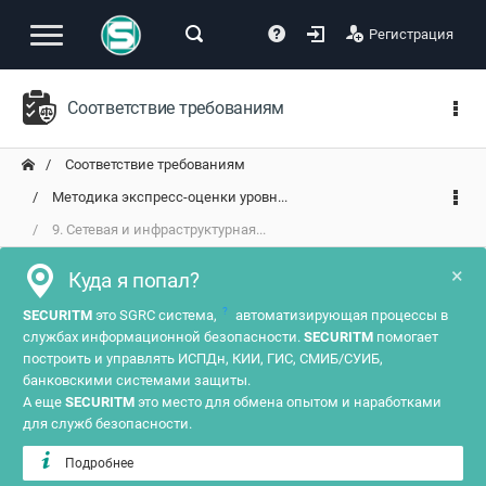
Регистрация
Соответствие требованиям
Соответствие требованиям
Методика экспресс-оценки уровн...
9. Сетевая и инфраструктурная...
×
Куда я попал?
?
SECURITM
это SGRC система,
автоматизирующая процессы в
службах информационной безопасности.
SECURITM
помогает
построить и управлять ИСПДн, КИИ, ГИС, СМИБ/СУИБ,
банковскими системами защиты.
А еще
SECURITM
это место для обмена опытом и наработками
для служб безопасности.
Подробнее