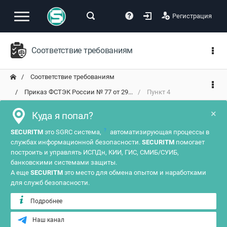
Регистрация
Соответствие требованиям
Соответствие требованиям
Приказ ФСТЭК России № 77 от 29...
Пункт 4
×
Куда я попал?
?
SECURITM
это SGRC система,
автоматизирующая процессы в
службах информационной безопасности.
SECURITM
помогает
построить и управлять ИСПДн, КИИ, ГИС, СМИБ/СУИБ,
банковскими системами защиты.
А еще
SECURITM
это место для обмена опытом и наработками
для служб безопасности.
Подробнее
Наш канал