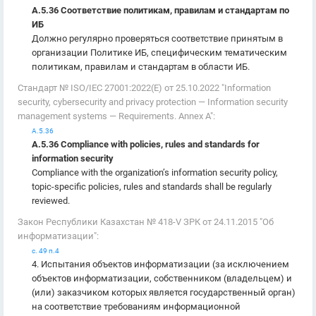
А.5.36 Соответствие политикам, правилам и стандартам по
ИБ
Должно регулярно проверяться соответствие принятым в
организации Политике ИБ, специфическим тематическим
политикам, правилам и стандартам в области ИБ.
Стандарт № ISO/IEC 27001:2022(E) от 25.10.2022 "Information
security, cybersecurity and privacy protection — Information security
management systems — Requirements. Annex A":
А.5.36
А.5.36 Compliance with policies, rules and standards for
information security
Compliance with the organization’s information security policy,
topic-specific policies, rules and standards shall be regularly
reviewed.
Закон Республики Казахстан № 418-V ЗРК от 24.11.2015 "Об
информатизации":
с. 49 п.4
4. Испытания объектов информатизации (за исключением
объектов информатизации, собственником (владельцем) и
(или) заказчиком которых является государственный орган)
на соответствие требованиям информационной