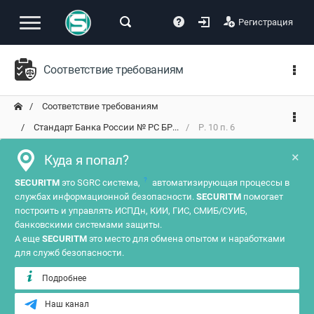
Регистрация
Соответствие требованиям
Соответствие требованиям
Стандарт Банка России № РС БР...
Р. 10 п. 6
×
Куда я попал?
?
SECURITM
это SGRC система,
автоматизирующая процессы в
службах информационной безопасности.
SECURITM
помогает
построить и управлять ИСПДн, КИИ, ГИС, СМИБ/СУИБ,
банковскими системами защиты.
А еще
SECURITM
это место для обмена опытом и наработками
для служб безопасности.
Подробнее
Наш канал