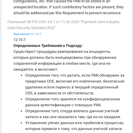
configurations, etc. that caused the PAN to be stored in an
unexpected location. If such contributory factors are present, they
should be addressed per this Requirement to prevent recurrence.
Framework № PCI DSS 4.0.1 от 11.06.2024 "Payment Card Industry
Data Security Standard (RU)":
Requirement 12.10.7
12.10.7
Определенные Требования к Подходу:
Существуют процедуры реагирования на инциденты,
которые должны быть инициированы при обнаружении
сохраненной информации в любом месте, где она не
ожидается, и включают:
Определение того, что делать, если PAN обнаружен за
пределами CDE, включая его извлечение, безопасное
удаление и/или перенос в текущий определенный
CDE, в зависимости от обстоятельств.
Определение того, хранятся ли конфиденциальные
данные аутентификации с помощью PAN.
Определение того, откуда взялись данные учетной
записи и как они оказались там, где их не ожидали.
Устранение утечек данных или пробелов в процессах,
которые привели к тому, что данные учетной записи