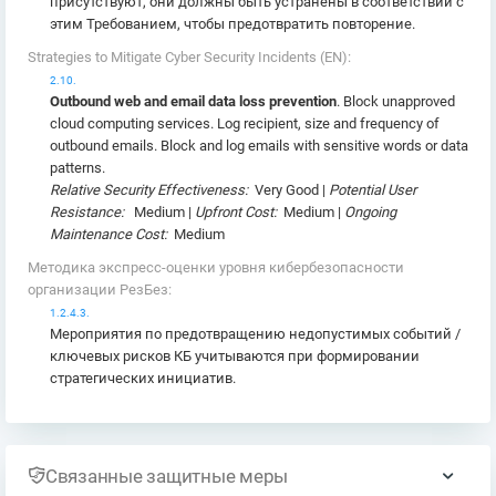
присутствуют, они должны быть устранены в соответствии с
этим Требованием, чтобы предотвратить повторение.
Strategies to Mitigate Cyber Security Incidents (EN):
2.10.
Outbound web and email data loss prevention
. Block unapproved
cloud computing services. Log recipient, size and frequency of
outbound emails. Block and log emails with sensitive words or data
patterns.
Relative Security Effectiveness:
Very Good |
Potential User
Resistance:
Medium |
Upfront Cost:
Medium |
Ongoing
Maintenance Cost:
Medium
Методика экспресс-оценки уровня кибербезопасности
организации РезБез:
1.2.4.3.
Мероприятия по предотвращению недопустимых событий /
ключевых рисков КБ учитываются при формировании
стратегических инициатив.
Связанные защитные меры