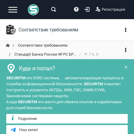
Регистрация
Соответствие требованиям
Соответствие требованиям
Стандарт Банка России № РС БР...
Р. 7 п. 3
×
Куда я попал?
?
SECURITM
это SGRC система,
автоматизирующая процессы в
службах информационной безопасности.
SECURITM
помогает
построить и управлять ИСПДн, КИИ, ГИС, СМИБ/СУИБ,
банковскими системами защиты.
А еще
SECURITM
это место для обмена опытом и наработками
для служб безопасности.
Подробнее
Наш канал