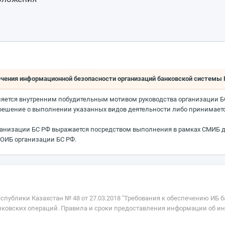
печения информационной безопасности организаций банковской системы
ляется внутренним побудительным мотивом руководства организации Б
а решение о выполнении указанных видов деятельности либо принимает
ганизации БС РФ выражается посредством выполнения в рамках СМИБ д
СОИБ организации БС РФ.
публики Казахстан № 48 от 27.03.2018 "Требования к обеспечению ИБ 
овских операций. Правила и сроки предоставления информации об инци