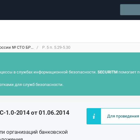
оссии № СТО БР...
Р. 5 п. 5.29-5.30
цессы в службах информационной безопасности.
SECURITM
помогает п
отками для служб безопасности.
-1.0-2014 от 01.06.2014
Для проведения 
ти организаций банковской
положения