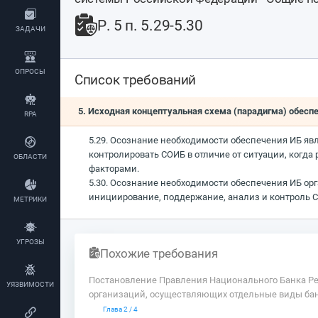
Р. 5 п. 5.29-5.30
ЗАДАЧИ
ОПРОСЫ
Список требований
5. Исходная концептуальная схема (парадигма) обес
RPA
5.29. Осознание необходимости обеспечения ИБ яв
контролировать СОИБ в отличие от ситуации, когд
ОБЛАСТИ
факторами.
5.30. Осознание необходимости обеспечения ИБ ор
инициирование, поддержание, анализ и контроль 
МЕТРИКИ
УГРОЗЫ
Похожие требования
Постановление Правления Национального Банка Рес
УЯЗВИМОСТИ
организаций, осуществляющих отдельные виды банк
Глава 2 / 4