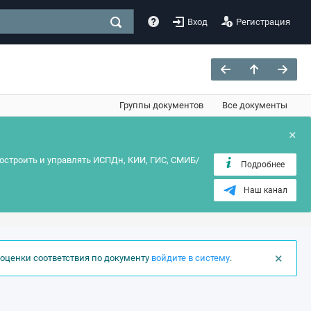
Вход
Регистрация
Группы документов
Все документы
×
остроить и управлять ИСПДн, КИИ, ГИС, СМИБ/
Подробнее
Наш канал
×
оценки соответствия по документу
войдите в систему
.