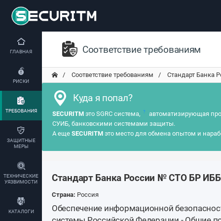
Соответствие требованиям
ГЛАВНАЯ
Соответствие требованиям
Стандарт Банка Р
РИСКИ
Куда я попал?
ТРЕБОВАНИЯ
?
SECURITM
это SGRC система,
автоматизирующая про
СУИБ, банковскими системами защиты.
А еще
SECURITM
это место для обмена опытом и нараб
ЗАЩИТНЫЕ
МЕРЫ
Стандарт Банка России № СТО БР ИББС
ТЕХНИЧЕСКИЕ
УЯЗВИМОСТИ
Страна:
Россия
Обеспечение информационной безопаснос
КАТАЛОГИ
системы Российской Федерации - Общие 