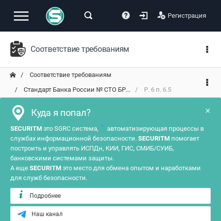
Регистрация
Соответствие требованиям
Соответствие требованиям
Стандарт Банка России № СТО БР...
Р. 6 п. 6.5
×
Куда я попал?
?
SECURITM
это SGRC система,
автоматизирующая процессы в
службах информационной безопасности.
SECURITM
помогает
построить и управлять ИСПДн, КИИ, ГИС, СМИБ/СУИБ,
банковскими системами защиты.
А еще
SECURITM
это место для обмена опытом и наработками
для служб безопасности.
Подробнее
Наш канал