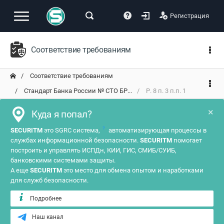
Регистрация
Соответствие требованиям
Соответствие требованиям
Стандарт Банка России № СТО БР...
Р. 8 п. 3 п.п. 1
×
Куда я попал?
?
SECURITM
это SGRC система,
автоматизирующая процессы в
службах информационной безопасности.
SECURITM
помогает
построить и управлять ИСПДн, КИИ, ГИС, СМИБ/СУИБ,
банковскими системами защиты.
А еще
SECURITM
это место для обмена опытом и наработками
для служб безопасности.
Подробнее
Наш канал