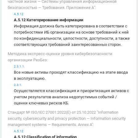
частной жизни — Системы управления информационной
безопасностью — Требования. Приложение А":
А.5.12
А.5.12 Категорирование информации
Информация должна быть категорирована в соответствии с
потребностями ИБ организации на основе требований к ней
по конфиденциальности, целостности, доступности, а также
соответствующих требований заинтересованных сторон.
Методика экспресс-оценки уровня кибербезопасности
организации РезБез:
2.3.1.1.
Все новые активы проходят классификацию на этапе ввода
в эксплуатацию.
2.3.1.
Осуществляется классификация и приоритизация активов с
учетом результатов анализа недопустимых событий /
оценки ключевых рисков КБ.
Стандарт № ISO/IEC 27001:2022(E) от 25.10.2022 "Information
security, cybersecurity and privacy protection — Information security
management systems — Requirements. Annex A":
А.5.12
А.5.12 Classification of information