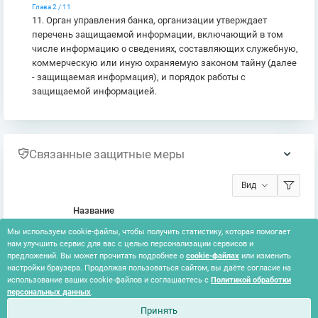
Глава 2 / 11
11. Орган управления банка, организации утверждает
перечень защищаемой информации, включающий в том
числе информацию о сведениях, составляющих служебную,
коммерческую или иную охраняемую законом тайну (далее
- защищаемая информация), и порядок работы с
защищаемой информацией.
Связанные защитные меры
Вид
Название
Мы используем cookie-файлы, чтобы получить статистику, которая помогает
Ведение реестра активов ИТ-инфраструктуры
нам улучшить сервис для вас с целью персонализации сервисов и
C
предложений. Вы может прочитать подробнее о
cookie-файлах
или изменить
Вручную
Организационная
настройки браузера. Продолжая пользоваться сайтом, вы даёте согласие на
51 / 233
16.03.2022
использование ваших cookie-файлов и соглашаетесь с
Политикой обработки
персональных данных
.
Принять