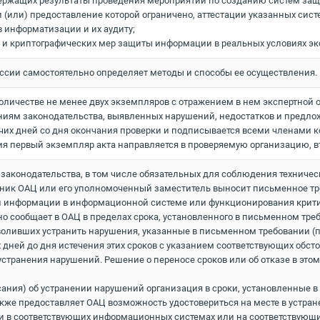
держащих результаты проведения мероприятий по созданию систем з
и (или) предоставление которой ограничено, аттестации указанных с
 информатизации и их аудиту;
их и криптографических мер защиты информации в реальных условиях э
иссии самостоятельно определяет методы и способы ее осуществления.
 количестве не менее двух экземпляров с отражением в нем экспертной 
иям законодательства, выявленных нарушений, недостатков и предло
бочих дней со дня окончания проверки и подписывается всеми членами 
ния первый экземпляр акта направляется в проверяемую организацию, в
 законодательства, в том числе обязательных для соблюдения техничес
ник ОАЦ или его уполномоченный заместитель выносит письменное тр
ки информации в информационной системе или функционирования крит
о сообщает в ОАЦ в пределах срока, установленного в письменном тре
воливших устранить нарушения, указанные в письменном требовании (п
х дней до дня истечения этих сроков с указанием соответствующих об
странения нарушений. Решение о переносе сроков или об отказе в этом
ния) об устранении нарушений организация в сроки, установленные в 
же предоставляет ОАЦ возможность удостовериться на месте в устра
и в соответствующих информационных системах или на соответствующ