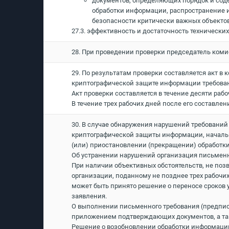
документов, определяющих порядок и со
обработки информации, распространение 
безопасности критически важных объектов
27.3. эффективность и достаточность техническ
28. При проведении проверки председатель ком
29. По результатам проверки составляется акт в
криптографической защите информации требован
Акт проверки составляется в течение десяти ра
В течение трех рабочих дней после его составле
30. В случае обнаружения нарушений требований
криптографической защиты информации, началь
(или) приостановлении (прекращении) обработ
Об устранении нарушений организация письменн
При наличии объективных обстоятельств, не поз
организации, поданному не позднее трех рабочи
может быть принято решение о переносе сроков у
заявления.
О выполнении письменного требования (предписа
приложением подтверждающих документов, а так
Решение о возобновлении обработки информаци