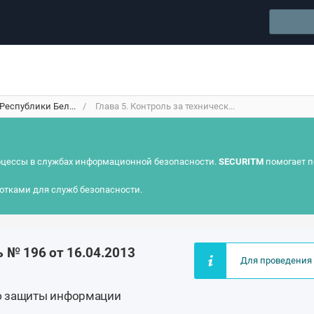
Республики Бел...
Глава 5. Контроль за техническ...
цессы в службах информационной безопасности.
SECURITM
помогает п
отками для служб безопасности.
 № 196 от 16.04.2013
Для проведения 
ю защиты информации