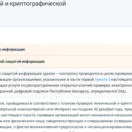
ой и криптографической
те информации
ской защитой информации
ой защитой информации (далее – контроль) проводится в целях проверк
мации организациями, указанными в части первой
пункта 3
настоящег
ющих услуги по распространению открытых ключей проверки электронн
ронной цифровой подписи Республики Беларусь, определяются ОАЦ.
ерок, проводимых в соответствии с планом проверок технической и к
бальной компьютерной сети Интернет не позднее 30 декабря года, пре
й настоящего пункта, проверки организаций могут назначаться начал
ции или физического лица, свидетельствующих о совершаемом (соверше
мации, о фактах возникновения предпосылок к несанкционированному