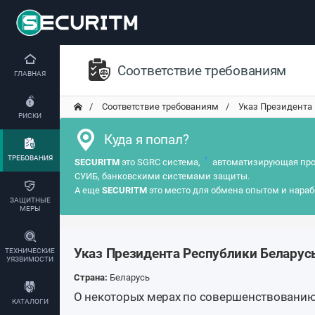
Соответствие требованиям
ГЛАВНАЯ
Соответствие требованиям
Указ Президента 
РИСКИ
Куда я попал?
ТРЕБОВАНИЯ
?
SECURITM
это SGRC система,
автоматизирующая про
СУИБ, банковскими системами защиты.
А еще
SECURITM
это место для обмена опытом и нараб
ЗАЩИТНЫЕ
МЕРЫ
Указ Президента Республики Беларусь
ТЕХНИЧЕСКИЕ
УЯЗВИМОСТИ
Страна:
Беларусь
О некоторых мерах по совершенствовани
КАТАЛОГИ