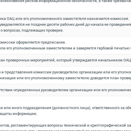
возникновения рисков информационной безопасности, а также чрезвыча
ика ОАЦ или его уполномоченного заместителя назначается комиссия.
ведомляется не позднее десяти рабочих дней до начала ее проведения
е о вопросах, подлежащих проверке.
 комиссии оформляется предписание.
ли его уполномоченным заместителем и заверяется гербовой печатью
план проверочных мероприятий, который утверждается начальником ОА
ия и представления комиссии руководителю организации или его упол
анизации или его уполномоченному заместителю доводится план пров
сутствии определенных руководителем организации или его уполномоч
 или иного подразделения (должностного лица), ответственного за об
 защиты информации;
нтов, регламентирующих вопросы технической и криптографической з