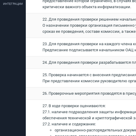
предоставление которой ограничено, в случаях 
ИНТЕГРАЦИИ
критически важного объекта информатизации.
22. Для проведения проверки решением начальн
О назначении проверки организация письменно у
сроках ее проведения, составе комиссии, а такж
23. Для проведения проверки на каждого члена
Предписание подписывается начальником ОАЦ и
24. Для проведения проверки разрабатывается 
25. Проверка начинается с внесения предписан
При представлении комиссии руководителю орг
26. Проверочные мероприятия проводятся в при
27. В ходе проверки оцениваются:
27.1. наличие подразделения защиты информации
обеспечения технической и криптографической
27.2. наличие и содержание:
организационно-распорядительных докуме