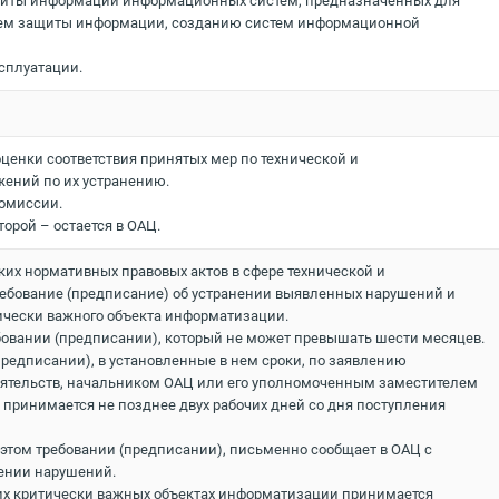
ащиты информации информационных систем, предназначенных для
истем защиты информации, созданию систем информационной
ксплуатации.
оценки соответствия принятых мер по технической и
жений по их устранению.
комиссии.
торой – остается в ОАЦ.
ких нормативных правовых актов в сфере технической и
ебование (предписание) об устранении выявленных нарушений и
ически важного объекта информатизации.
бовании (предписании), который не может превышать шести месяцев.
редписании), в установленные в нем сроки, по заявлению
стоятельств, начальником ОАЦ или его уполномоченным заместителем
 принимается не позднее двух рабочих дней со дня поступления
этом требовании (предписании), письменно сообщает в ОАЦ с
нении нарушений.
их критически важных объектах информатизации принимается