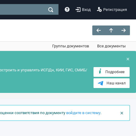
Вход
Регистрация
Группы документов
Все документы
×
остроить и управлять ИСПДн, КИИ, ГИС, СМИБ/
Подробнее
Наш канал
×
оценки соответствия по документу
войдите в систему
.