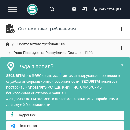
Регистрация
Соответствие требованиям
Соответствие требованиям
Указ Президента Республики Бел...
П.28
×
Куда я попал?
?
SECURITM
это SGRC система,
автоматизирующая процессы в
службах информационной безопасности.
SECURITM
помогает
построить и управлять ИСПДн, КИИ, ГИС, СМИБ/СУИБ,
банковскими системами защиты.
А еще
SECURITM
это место для обмена опытом и наработками
для служб безопасности.
Подробнее
Наш канал