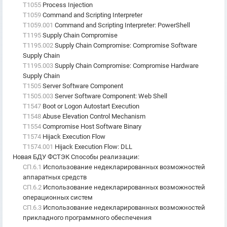
T1055
Process Injection
T1059
Command and Scripting Interpreter
T1059.001
Command and Scripting Interpreter: PowerShell
T1195
Supply Chain Compromise
T1195.002
Supply Chain Compromise: Compromise Software
Supply Chain
T1195.003
Supply Chain Compromise: Compromise Hardware
Supply Chain
T1505
Server Software Component
T1505.003
Server Software Component: Web Shell
T1547
Boot or Logon Autostart Execution
T1548
Abuse Elevation Control Mechanism
T1554
Compromise Host Software Binary
T1574
Hijack Execution Flow
T1574.001
Hijack Execution Flow: DLL
Новая БДУ ФСТЭК Способы реализации
:
СП.6.1
Использование недекларированных возможностей
аппаратных средств
СП.6.2
Использование недекларированных возможностей
операционных систем
СП.6.3
Использование недекларированных возможностей
прикладного программного обеспечения