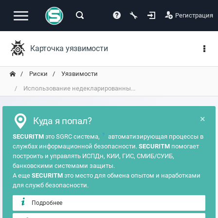
Регистрация
Карточка уязвимости
Риски
Уязвимости
Использование недекларированны...
×
Куда я попал?
?
SECURITM
это SGRC система,
автоматизирующая процессы в
службах информационной безопасности.
SECURITM
помогает
построить и управлять ИСПДн, КИИ, ГИС, СМИБ/СУИБ,
банковскими системами защиты.
А еще
SECURITM
это место для обмена опытом и наработками
для служб безопасности.
Подробнее