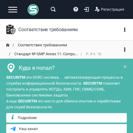
Регистрация
Соответствие требованиям
Соответствие требованиям
Стандарт № GMP Annex 11: Compu...
Р. 4 п. 16
×
Куда я попал?
?
SECURITM
это SGRC система,
автоматизирующая процессы в
службах информационной безопасности.
SECURITM
помогает
построить и управлять ИСПДн, КИИ, ГИС, СМИБ/СУИБ,
банковскими системами защиты.
А еще
SECURITM
это место для обмена опытом и наработками
для служб безопасности.
Подробнее
Наш канал