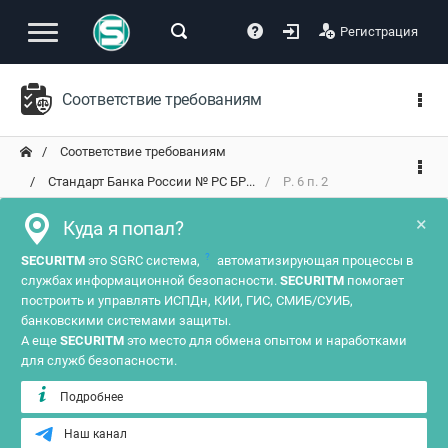
Регистрация
Соответствие требованиям
Соответствие требованиям
Стандарт Банка России № РС БР...
Р. 6 п. 2
×
Куда я попал?
?
SECURITM
это SGRC система,
автоматизирующая процессы в
службах информационной безопасности.
SECURITM
помогает
построить и управлять ИСПДн, КИИ, ГИС, СМИБ/СУИБ,
банковскими системами защиты.
А еще
SECURITM
это место для обмена опытом и наработками
для служб безопасности.
Подробнее
Наш канал