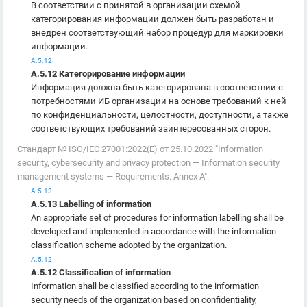
В соответствии с принятой в организации схемой
категорирования информации должен быть разработан и
внедрен соответствующий набор процедур для маркировки
информации.
А.5.12
А.5.12 Категорирование информации
Информация должна быть категорирована в соответствии с
потребностями ИБ организации на основе требований к ней
по конфиденциальности, целостности, доступности, а также
соответствующих требований заинтересованных сторон.
Стандарт № ISO/IEC 27001:2022(E) от 25.10.2022 "Information
security, cybersecurity and privacy protection — Information security
management systems — Requirements. Annex A":
А.5.13
А.5.13 Labelling of information
An appropriate set of procedures for information labelling shall be
developed and implemented in accordance with the information
classification scheme adopted by the organization.
А.5.12
А.5.12 Classification of information
Information shall be classified according to the information
security needs of the organization based on confidentiality,