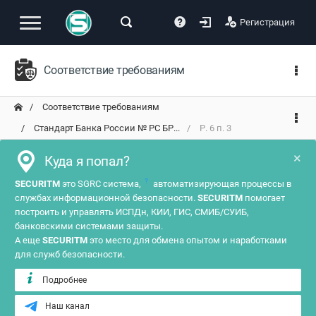
Регистрация
Соответствие требованиям
Соответствие требованиям
Стандарт Банка России № РС БР...
Р. 6 п. 3
×
Куда я попал?
?
SECURITM
это SGRC система,
автоматизирующая процессы в
службах информационной безопасности.
SECURITM
помогает
построить и управлять ИСПДн, КИИ, ГИС, СМИБ/СУИБ,
банковскими системами защиты.
А еще
SECURITM
это место для обмена опытом и наработками
для служб безопасности.
Подробнее
Наш канал