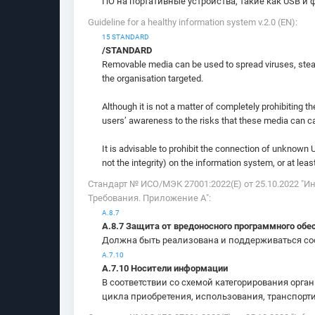
ПО на портативные устройства, такие как USB и
Guideline for a healthy information system v.2.0 (EN):
15 STANDARD
/STANDARD
Removable media can be used to spread viruses, steal
the organisation targeted.
Although it is not a matter of completely prohibiting 
users’ awareness to the risks that these media can ca
It is advisable to prohibit the connection of unknown 
not the integrity) on the information system, or at lea
Стандарт № ИСО/МЭК 27001:2022(E) от 25.10.2022 
Требования. Приложение А":
А.8.7
А.8.7 Защита от вредоносного программного обе
Должна быть реализована и поддерживаться со
А.7.10
А.7.10 Носители информации
В соответствии со схемой категорирования орг
цикла приобретения, использования, транспорт