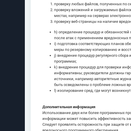
проверку любых файлов, полученных по с
проверку вложений и загружаемых файлов
местах, например на серверах электронно
проверку веб-страницы на наличие вредо
h) определение процедур и обязанностей
после атак с применением вредоносных 
i) подготовка соответствующих планов о
меры по резервному копированию и восст
j) внедрение процедур регулярного сбор
программах;
k) внедрение процедур для проверки инф
информативны; руководители должны га
источники, например авторитетные журна
быть осведомлены о проблеме ложных вре
l) изолирование сред, где могут возникну
Дополнительная информация
Использование двух или более программных про
информации может повысить эффективность за
Следует проявлять осторожность при защите от
вредоносного программного обеспечения.