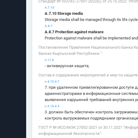
Стандарт № ISO/IEC 27001:2022(E) от 25.10.2022 "Inform
А.7.10
А.7.10 Storage media
Storage media shall be managed through its life cycle
А.8.7
А.8.7 Protection against malware
Protection against malware shall be implemented and
Постановление Правления Национального Банка Кыр
банках Кыргызской Республики ":
п.11.6
- антивирусная защита;
Состав и содержание мероприятий и мер по защит
п.4.10.4.7
7. при удаленном привилегированном доступе 
администраторами в информационные системы ф
выявления нарушений требований внутренних р
п.3.16.4.3
3. должен быть обеспечен контроль загружаем
контроль выгружаемых подрядными организаци
ГОСТ Р № ИСО/МЭК 27002-2021 от 30.11.2021 "Инфо
информационной безопасности":