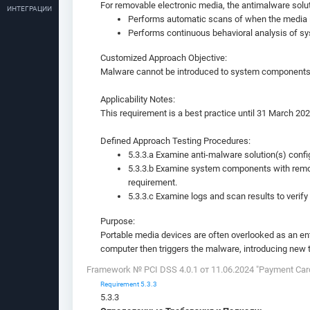
For removable electronic media, the antimalware solut
ИНТЕГРАЦИИ
Performs automatic scans of when the media is
Performs continuous behavioral analysis of sy
Customized Approach Objective:
Malware cannot be introduced to system components 
Applicability Notes:
This requirement is a best practice until 31 March 20
Defined Approach Testing Procedures:
5.3.3.a Examine anti-malware solution(s) config
5.3.3.b Examine system components with removab
requirement.
5.3.3.c Examine logs and scan results to verify
Purpose:
Portable media devices are often overlooked as an ent
computer then triggers the malware, introducing new 
Framework № PCI DSS 4.0.1 от 11.06.2024 "Payment Card 
Requirement 5.3.3
5.3.3