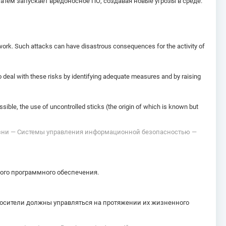
атем запускает вредоносное ПО, создавая новые угрозы в среде.
work. Such attacks can have disastrous consequences for the activity of
to deal with these risks by identifying adequate measures and by raising
sible, the use of uncontrolled sticks (the origin of which is known but
жизни — Системы управления информационной безопасностью —
ого программного обеспечения.
носители должны управляться на протяжении их жизненного