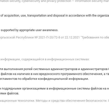
ation security, cybersecurity and privacy protection — Information security 
 of acquisition, use, transportation and disposal in accordance with the organiz
 supported by appropriate user awareness.
гызской Республики № 2021-П-20/72-8 от 22.12.2021 "Требования по 
е информации, содержащейся в информационных системах:
для выполнения ролей системных администраторов и администраторов 
айлов на наличие в них вредоносного программного обеспечения, а 
егламентов по обработке конфиденциальной информации.
ых подрядными организациями в информационные системы файлов на на
ями файлов.
рмационные технологии. Методы и средства обеспечения безопасности.