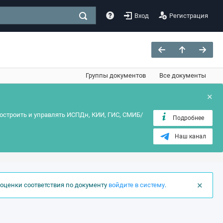
Вход
Регистрация
Группы документов
Все документы
×
остроить и управлять ИСПДн, КИИ, ГИС, СМИБ/
Подробнее
Наш канал
×
оценки соответствия по документу
войдите в систему
.