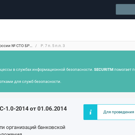
оссии № СТО БР...
Р. 7 п. 5 п.п. 3
цессы в службах информационной безопасности.
SECURITM
помогает п
отками для служб безопасности.
-1.0-2014 от 01.06.2014
Для проведения 
ти организаций банковской
положения