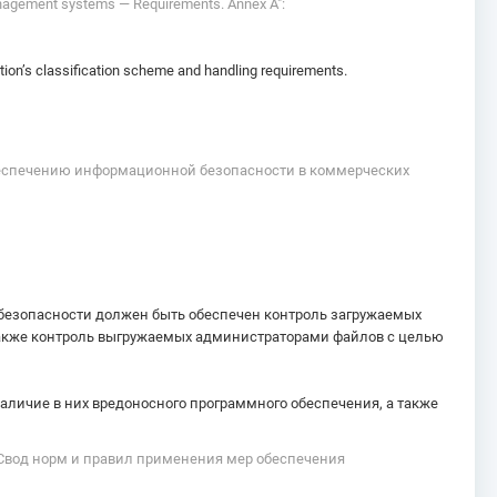
management systems — Requirements. Annex A":
ation’s classification scheme and handling requirements.
обеспечению информационной безопасности в коммерческих
безопасности должен быть обеспечен контроль загружаемых
также контроль выгружаемых администраторами файлов с целью
личие в них вредоносного программного обеспечения, а также
 Свод норм и правил применения мер обеспечения