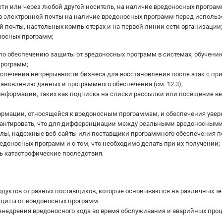
ети или через любой другой носитель, на наличие вредоносных програ
 электронной почты на наличие вредоносных программ перед использ
й почты, настольных компьютерах и на первой линии сети организации
носных программ;
 по обеспечению защиты от вредоносных программ в системах, обучен
программ;
беспечения непрерывности бизнеса для восстановления после атак с 
ановлению данных и программного обеспечения (см. 12.3);
а информации, таких как подписка на списки рассылки или посещение 
ормации, относящейся к вредоносным программам, и обеспечения увер
рантировать, что для дифференциации между реальными вредоносны
лы, надежные веб-сайты или поставщики программного обеспечения п
доносных программ и о том, что необходимо делать при их получении;
ть катастрофические последствия.
дуктов от разных поставщиков, которые основываются на различных те
щиты от вредоносных программ.
 внедрения вредоносного кода во время обслуживания и аварийных про