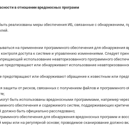
асности в отношении вредоносных программ
ыть реализованы меры обеспечения ИБ, связанные с обнаружением, п
елей.
ываться на применении программного обеспечения для обнаружения в
х контроля доступа к системе и управлению изменениями. Следует пр
прещающей использование неавторизованного программного обеспечения
рые предотвращают или обнаруживают использование неавторизованно
рые предотвращают или обнаруживают обращение к известным или пре
я защиты от рисков, связанных с получением файлов и программного о
те;
 могут быть использованы вредоносными программами, например через 
граммного обеспечения и содержимого систем, поддерживающих крити
 должно быть официально расследовано;
рограммного обеспечения для обнаружения вредоносных программ и во
 меры или на регулярной основе; проводимое сканирование должно вкл