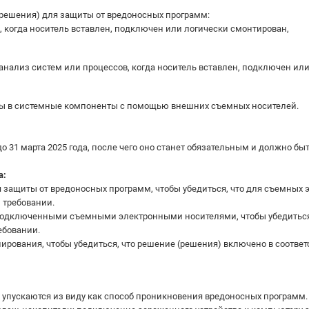
решения) для защиты от вредоносных программ:
 когда носитель вставлен, подключен или логически смонтирован,
ализ систем или процессов, когда носитель вставлен, подключен или
ны в системные компоненты с помощью внешних съемных носителей.
о 31 марта 2025 года, после чего оно станет обязательным и должно бы
а:
ля защиты от вредоносных программ, чтобы убедиться, что для съемных
м требовании.
 подключенными съемными электронными носителями, чтобы убедиться, 
ебовании.
нирования, чтобы убедиться, что решение (решения) включено в соответ
 упускаются из виду как способ проникновения вредоносных программ