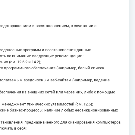
редотвращением и восстановлением, в сочетании с
редоносных программ и восстановления данных,
инять во внимание следующие рекомендации:
 (см. 12.6.2 и 14.2);
го программного обеспечения (например, белый список
дполагаемым вредоносным веб-сайтам (например, ведение
беспечения из внешних сетей или через них, либо с помощью
менеджмент технических уязвимостей (см. 12.6);
ческие бизнес-процессы; наличие любых несанкционированных
сстановления, предназначенного для сканирования компьютеров
ючать в себя: