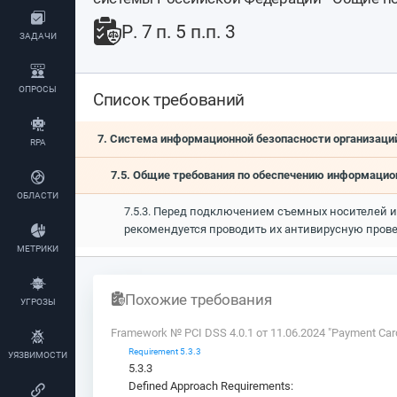
Р. 7 п. 5 п.п. 3
ЗАДАЧИ
ОПРОСЫ
Список требований
7. Система информационной безопасности организаци
RPA
7.5. Общие требования по обеспечению информаци
ОБЛАСТИ
7.5.3. Перед подключением съемных носителей 
рекомендуется проводить их антивирусную пров
МЕТРИКИ
Похожие требования
УГРОЗЫ
Framework № PCI DSS 4.0.1 от 11.06.2024 "Payment Card 
Requirement 5.3.3
УЯЗВИМОСТИ
5.3.3
Defined Approach Requirements: