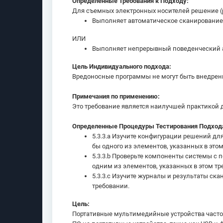
Определенные Требования к Подходу:
Для съемных электронных носителей решение (
Выполняет автоматическое сканирование,
ИЛИ
Выполняет непрерывный поведенческий ан
Цель Индивидуального подхода:
Вредоносные программы не могут быть внедре
Примечания по применению:
Это требование является наилучшей практикой д
Определенные Процедуры Тестирования Подход
5.3.3.a Изучите конфигурации решений д
бы одного из элементов, указанных в это
5.3.3.b Проверьте компоненты системы с
одним из элементов, указанных в этом тр
5.3.3.c Изучите журналы и результаты ска
требовании.
Цель:
Портативные мультимедийные устройства часто