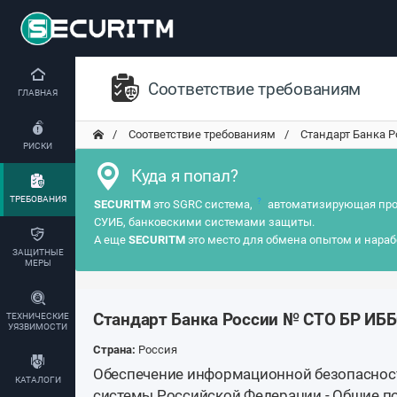
Соответствие требованиям
ГЛАВНАЯ
Соответствие требованиям
Стандарт Банка Р
РИСКИ
Куда я попал?
ТРЕБОВАНИЯ
?
SECURITM
это SGRC система,
автоматизирующая про
СУИБ, банковскими системами защиты.
А еще
SECURITM
это место для обмена опытом и нараб
ЗАЩИТНЫЕ
МЕРЫ
Стандарт Банка России № СТО БР ИББС
ТЕХНИЧЕСКИЕ
УЯЗВИМОСТИ
Страна:
Россия
Обеспечение информационной безопаснос
КАТАЛОГИ
системы Российской Федерации - Общие 