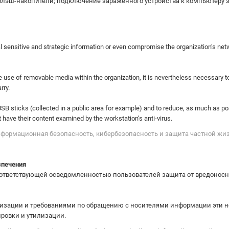
 флэш-накопители; подключение зараженного устройства к компьютеру з
 sensitive and strategic information or even compromise the organization’s net
the use of removable media within the organization, it is nevertheless necessary 
rry.
USB sticks (collected in a public area for example) and to reduce, as much as pos
st have their content examined by the workstation’s anti-virus.
"Информационная безопасность, кибербезопасность и защита частной 
спечения
ответствующей осведомленностью пользователей защита от вредоносн
анизации и требованиями по обращению с носителями информации эти 
ировки и утилизации.