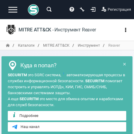
Регистрация
MITRE ATT&CK
- Инструмент Reaver
Каталоги
MITRE ATT&CK
Инструмент
Reaver
×
Куда я попал?
?
SECURITM
это SGRC система,
автоматизирующая процессы в
службах информационной безопасности.
SECURITM
помогает
построить и управлять ИСПДн, КИИ, ГИС, СМИБ/СУИБ,
банковскими системами защиты.
А еще
SECURITM
это место для обмена опытом и наработками
для служб безопасности.
Подробнее
Наш канал