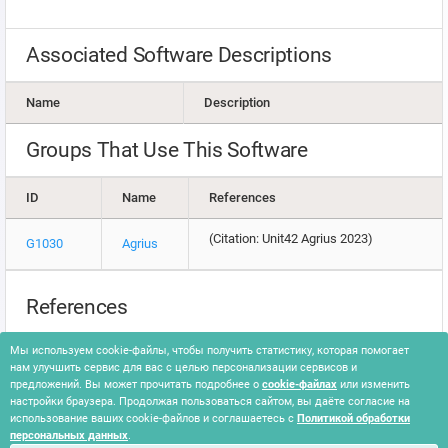
Associated Software Descriptions
Name
Description
Groups That Use This Software
ID
Name
References
(Citation: Unit42 Agrius 2023)
G1030
Agrius
References
Or Chechik, Tom Fakterman, Daniel Frank & Assaf Dahan.
Мы используем cookie-файлы, чтобы получить статистику, которая помогает
(2023, November 6). Agonizing Serpens (Aka Agrius) Targeting
нам улучшить сервис для вас с целью персонализации сервисов и
the Israeli Higher Education and Tech Sectors. Retrieved May
предложений. Вы может прочитать подробнее о
cookie-файлах
или изменить
настройки браузера. Продолжая пользоваться сайтом, вы даёте согласие на
22, 2024.
использование ваших cookie-файлов и соглашаетесь с
Политикой обработки
персональных данных
.