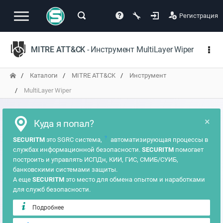
Регистрация
MITRE ATT&CK
- Инструмент MultiLayer Wiper
Каталоги
MITRE ATT&CK
Инструмент
MultiLayer Wiper
×
Куда я попал?
?
SECURITM
это SGRC система,
автоматизирующая процессы в
службах информационной безопасности.
SECURITM
помогает
построить и управлять ИСПДн, КИИ, ГИС, СМИБ/СУИБ,
банковскими системами защиты.
А еще
SECURITM
это место для обмена опытом и наработками
для служб безопасности.
Подробнее