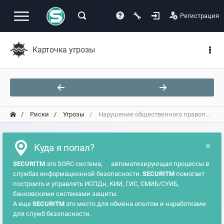
Регистрация
Карточка угрозы
Риски
Угрозы
Нарушение общественного правоп...
×
Куда я попал?
?
SECURITM
это SGRC система,
автоматизирующая процессы в
службах информационной безопасности.
SECURITM
помогает
построить и управлять ИСПДн, КИИ, ГИС, СМИБ/СУИБ,
банковскими системами защиты.
А еще
SECURITM
это место для обмена опытом и наработками
для служб безопасности.