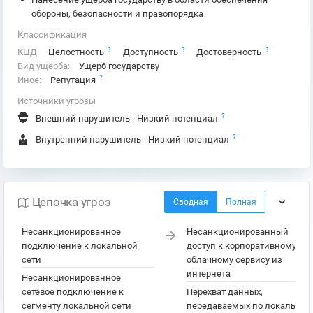
обороны, безопасности и правопорядка
Классификация
?
?
?
КЦД:
Целостность
Доступность
Достоверность
Вид ущерба:
Ущерб государству
?
Иное:
Репутация
Источники угрозы
?
Внешний нарушитель - Низкий потенциал
?
Внутренний нарушитель - Низкий потенциал
Цепочка угроз
Сводная
Полная
Несанкционированное
Несанкционированный
подключение к локальной
доступ к корпоративному
сети
облачному сервису из
интернета
Несанкционированное
сетевое подключение к
Перехват данных,
сегменту локальной сети
передаваемых по локальной