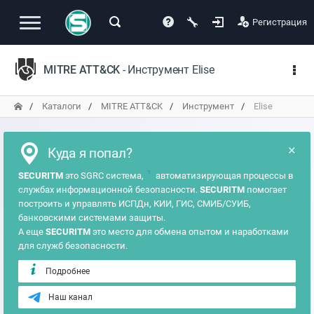
Регистрация
MITRE ATT&CK
- Инструмент Elise
Каталоги
MITRE ATT&CK
Инструмент
Elise
×
Куда я попал?
?
SECURITM
это SGRC система,
автоматизирующая процессы в
службах информационной безопасности.
SECURITM
помогает
построить и управлять ИСПДн, КИИ, ГИС, СМИБ/СУИБ,
банковскими системами защиты.
А еще
SECURITM
это место для обмена опытом и наработками
для служб безопасности.
Подробнее
Наш канал