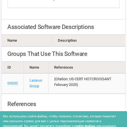
Associated Software Descriptions
Name
Description
Groups That Use This Software
ID
Name
References
(Citation: US-CERT HOTCROISSANT
Lazarus
G0032
February 2020)
Group
References
Knight, S.. (2020, April 16). VMware Carbon Black TAU Threat
Мы используем cookie-файлы, чтобы получить статистику, которая помогает
Analysis: The Evolution of Lazarus. Retrieved May 1, 2020.
нам улучшить сервис для вас с целью персонализации сервисов и
US-CERT. (2020, February 20). MAR-10271944-1.v1 – North
предложений. Вы может прочитать подробнее о
cookie-файлах
или изменить