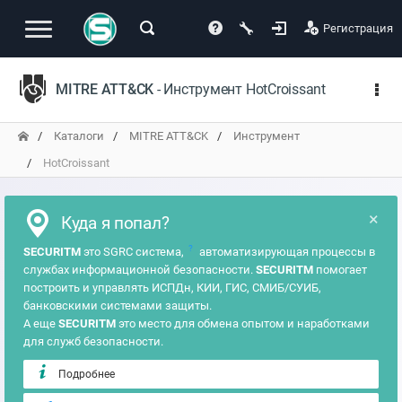
Регистрация
MITRE ATT&CK
- Инструмент HotCroissant
Каталоги
MITRE ATT&CK
Инструмент
HotCroissant
×
Куда я попал?
?
SECURITM
это SGRC система,
автоматизирующая процессы в
службах информационной безопасности.
SECURITM
помогает
построить и управлять ИСПДн, КИИ, ГИС, СМИБ/СУИБ,
банковскими системами защиты.
А еще
SECURITM
это место для обмена опытом и наработками
для служб безопасности.
Подробнее