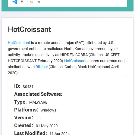
Наш канал
HotCroissant
HotCroissant
is a remote access trojan (RAT) attributed by U.S.
government entities to malicious North Korean government cyber
activity, tracked collectively as HIDDEN COBRA.(Citation: US-CERT
HOTCROISSANT February 2020)
HotCroissant
shares numerous code
similarities with
Rifdoor
.(Citation: Carbon Black HotCroissant April
2020)
ID:
S0431
Associated Software:
Type:
MALWARE
Platforms:
Windows
Version:
1.1
Created:
01 May 2020
Last Modified:
11 Apr 2024