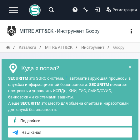
Регистрация
MITRE ATT&CK
- Инструмент Goopy
Каталоги
MITRE ATT&CK
Инструмент
Goopy
×
Куда я попал?
?
SECURITM
это SGRC система,
автоматизирующая процессы в
службах информационной безопасности.
SECURITM
помогает
построить и управлять ИСПДн, КИИ, ГИС, СМИБ/СУИБ,
банковскими системами защиты.
А еще
SECURITM
это место для обмена опытом и наработками
для служб безопасности.
Подробнее
Наш канал