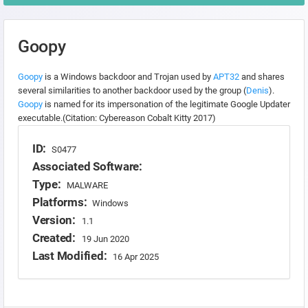
Goopy
Goopy
is a Windows backdoor and Trojan used by
APT32
and shares
several similarities to another backdoor used by the group (
Denis
).
Goopy
is named for its impersonation of the legitimate Google Updater
executable.(Citation: Cybereason Cobalt Kitty 2017)
ID:
S0477
Associated Software:
Type:
MALWARE
Platforms:
Windows
Version:
1.1
Created:
19 Jun 2020
Last Modified:
16 Apr 2025