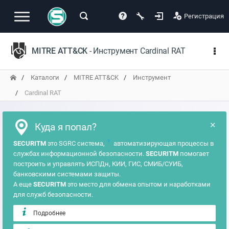
Регистрация
MITRE ATT&CK
- Инструмент Cardinal RAT
Каталоги
MITRE ATT&CK
Инструмент
Cardinal RAT
×
Куда я попал?
?
SECURITM
это SGRC система,
автоматизирующая процессы в
службах информационной безопасности.
SECURITM
помогает
построить и управлять ИСПДн, КИИ, ГИС, СМИБ/СУИБ,
банковскими системами защиты.
А еще
SECURITM
это место для обмена опытом и наработками
для служб безопасности.
Подробнее