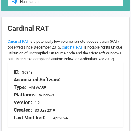
Наш канал
Cardinal RAT
Cardinal RAT
is a potentially low volume remote access trojan (RAT)
observed since December 2015.
Cardinal RAT
is notable for its unique
utilization of uncompiled C# source code and the Microsoft Windows
built-in csc.exe compiler.(Citation: PaloAlto CardinalRat Apr 2017)
ID:
S0348
Associated Software:
Type:
MALWARE
Platforms:
Windows
Version:
1.2
Created:
30 Jan 2019
Last Modified:
11 Apr 2024