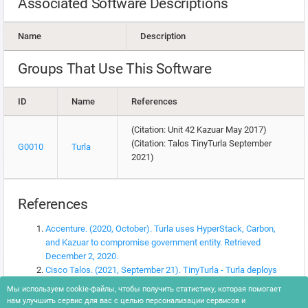
Associated Software Descriptions
Name
Description
Groups That Use This Software
ID
Name
References
(Citation: Unit 42 Kazuar May 2017)
(Citation: Talos TinyTurla September
G0010
Turla
2021)
References
Accenture. (2020, October). Turla uses HyperStack, Carbon,
and Kazuar to compromise government entity. Retrieved
December 2, 2020.
Cisco Talos. (2021, September 21). TinyTurla - Turla deploys
new malware to keep a secret backdoor on victim machines.
Мы используем cookie-файлы, чтобы получить статистику, которая помогает
Retrieved December 2, 2021.
нам улучшить сервис для вас с целью персонализации сервисов и