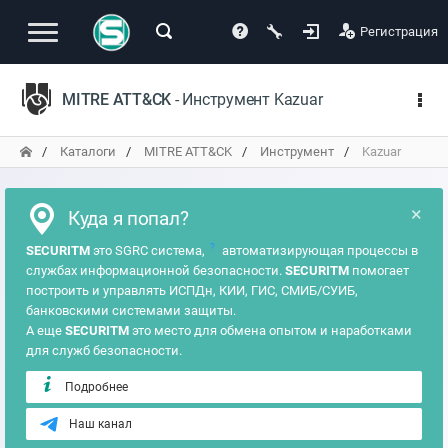
Регистрация
MITRE ATT&CK
- Инструмент Kazuar
Каталоги
MITRE ATT&CK
Инструмент
Kazuar
×
Куда я попал?
?
SECURITM
это SGRC система,
автоматизирующая процессы в
службах информационной безопасности.
SECURITM
помогает
построить и управлять ИСПДн, КИИ, ГИС, СМИБ/СУИБ,
банковскими системами защиты.
А еще
SECURITM
это место для обмена опытом и наработками
для служб безопасности.
Подробнее
Наш канал