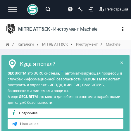
Регистрация
MITRE ATT&CK
- Инструмент Machete
Каталоги
MITRE ATT&CK
Инструмент
Machete
×
Куда я попал?
?
SECURITM
это SGRC система,
автоматизирующая процессы в
службах информационной безопасности.
SECURITM
помогает
построить и управлять ИСПДн, КИИ, ГИС, СМИБ/СУИБ,
банковскими системами защиты.
А еще
SECURITM
это место для обмена опытом и наработками
для служб безопасности.
Подробнее
Наш канал