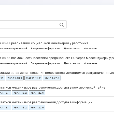
ем
из-за
реализации социальной инженерии у работника
овышение привилегий
Раскрытие информации
Целостность
Искажение
ем
из-за
возможности поставки вредоносного ПО через мессенджеры у р
овышение привилегий
Раскрытие информации
Целостность
Искажение
рмации
из-за
использования недостатков механизмов разграничения до
.11
УБИ.11.18.1
УБИ.11.18.2
УБИ.11.22.6
татков механизмов разграничения доступа в коммерческой тайне
И.1.18.1
УБИ.1.18.2
УБИ.1.22.6
татков механизмов разграничения доступа в информации
И.1.18.1
УБИ.1.18.2
УБИ.1.22.6