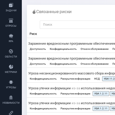
Связанные риски
ЗАДАЧИ
ОПРОСЫ
Риск
RPA
Заражение вредоносным программным обеспечени
Доступность
Конфиденциальность
Отказ в обслуживании
П
ОБЛАСТИ
Заражение вредоносным программным обеспечени
Доступность
Конфиденциальность
Отказ в обслуживании
П
МЕТРИКИ
Угроза несанкционированного массового сбора инфо
Конфиденциальность
Раскрытие информации
НСД
УБИ.11.2
УГРОЗЫ
Угроза утечки информации
из-за
использования недос
Конфиденциальность
Раскрытие информации
УБИ.1.2.11
УБ
Угроза утечки информации
из-за
использования недос
УЯЗВИМОСТИ
Конфиденциальность
Раскрытие информации
УБИ.1.2.11
УБ