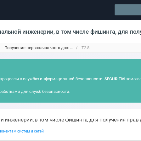
иальной инженерии, в том числе фишинга, для пол
Получение первоначального дост...
T2.8
процессы в службах информационной безопасности.
SECURITM
помогае
работками для служб безопасности.
й инженерии, в том числе фишинга, для получения прав
онентам систем и сетей