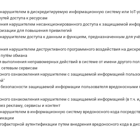
 нарушителем в дискредитируемую информационную систему или IoT-уст
утей доступа к ресурсам
ения нарушителем несанкционированного доступа к защищаемой информ
оризации для повышения привилегий
нарушителем доступа к данным и функциям, предназначенным для учёт
ния нарушителем деструктивного программного воздействия на дискре
 путём обмана
 выполнения неправомерных действий в системе от имени другого пол
к сетевым сервисам
рного ознакомления нарушителем с защищаемой информацией пользова
ей"
 безопасности защищаемой информации пользователя вредоносными пр
рного ознакомления нарушителем с защищаемой информацией (в т.ч. и
ез рекламу, сервисы и контент
 нарушителем в информационную систему вредоносного кода посредство
фикации
гофакторной аутентификации путем внедрения вредоносного кода в дис