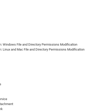
n: Windows File and Directory Permissions Modification
n: Linux and Mac File and Directory Permissions Modification
s
ervice
ttachment
nk