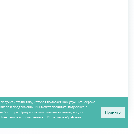
получить статистику, которая помогает нам улучшить сервис
рвисов и предложений. Вы может прочитать подробнее о
Принять
ки браузера. Продолжая пользоваться сайтом, вы даёте
okie-файлов и соглашаетесь с
Политикой обработки