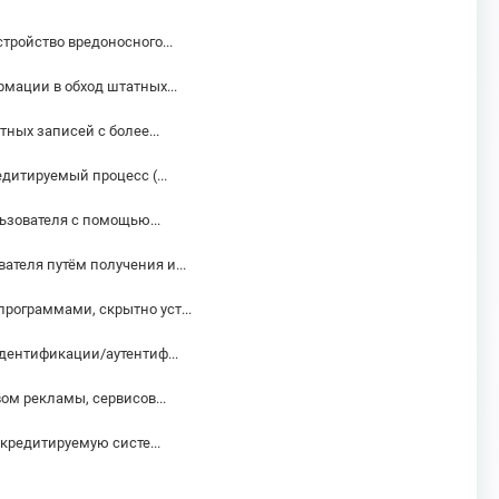
ройство вредоносного...
ации в обход штатных...
ных записей с более...
дитируемый процесс (...
ьзователя с помощью...
теля путём получения и...
ограммами, скрытно уст...
дентификации/аутентиф...
м рекламы, сервисов...
кредитируемую систе...