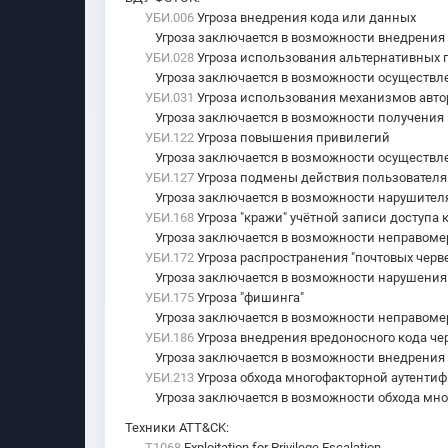
УБИ.006
Угроза внедрения кода или данных
Угроза заключается в возможности внедрения
УБИ.028
Угроза использования альтернативных п
Угроза заключается в возможности осуществл
УБИ.031
Угроза использования механизмов авт
Угроза заключается в возможности получения 
УБИ.122
Угроза повышения привилегий
Угроза заключается в возможности осуществле
УБИ.127
Угроза подмены действия пользователя
Угроза заключается в возможности нарушителя
УБИ.168
Угроза "кражи" учётной записи доступа 
Угроза заключается в возможности неправоме
УБИ.172
Угроза распространения "почтовых черв
Угроза заключается в возможности нарушения
УБИ.175
Угроза "фишинга"
Угроза заключается в возможности неправоме
УБИ.186
Угроза внедрения вредоносного кода чер
Угроза заключается в возможности внедрения
УБИ.213
Угроза обхода многофакторной аутенти
Угроза заключается в возможности обхода мно
Техники ATT&CK
:
T1068
Exploitation for Privilege Escalation