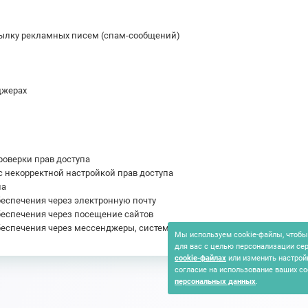
ылку рекламных писем (спам-сообщений)
джерах
роверки прав доступа
 некорректной настройкой прав доступа
па
еспечения через электронную почту
еспечения через посещение сайтов
беспечения через мессенджеры, системы видеоконференцсвязи
Мы используем cookie-файлы, чтобы 
для вас с целью персонализации се
cookie-файлах
или изменить настрой
согласие на использование ваших co
персональных данных
.