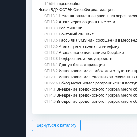
T1656
Impersonation
Новая БДУ ФСТЭК Способы реализации
:
СП.13.1
Целенаправленная рассылка через расс
СП.13.2
Атаки через социальные сети
СП.13.3
Веб-фишинг
СП.13.4
Почтовый фишинг
СП.13.5
Рассылка SMS или сообщений в мессен
СП.13.6
Атака путем звонка по телефону
СП.13.7
Атака с использованием Deepfake
СП.13.8
Подброс съемных устройств
СП.18.1
Доступ без авторизации
СП.18.2
Использование ошибок или отсутствия п
СП.2.11
Использование недостатков, связанных с
СП.22.6
Обход механизмов разграничения досту
СП.4.1
Внедрение вредоносного программного об
СП.4.3
Внедрение вредоносного программного об
СП.4.9
Внедрение вредоносного программного о
Вернуться к каталогу