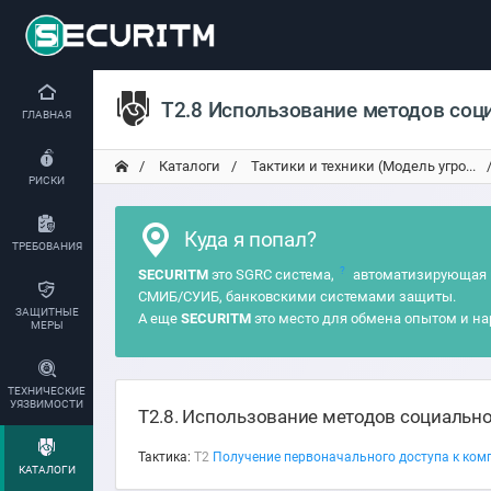
T2.8 Использование методов соц
ГЛАВНАЯ
Каталоги
Тактики и техники (Модель угро...
РИСКИ
Куда я попал?
ТРЕБОВАНИЯ
?
SECURITM
это SGRC система,
автоматизирующая 
СМИБ/СУИБ, банковскими системами защиты.
ЗАЩИТНЫЕ
А еще
SECURITM
это место для обмена опытом и на
МЕРЫ
ТЕХНИЧЕСКИЕ
УЯЗВИМОСТИ
T2.8. Использование методов социально
Тактика:
T2
Получение первоначального доступа к комп
КАТАЛОГИ