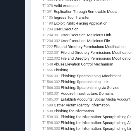
T1078
Valid Accounts
T1091
Replication Through Removable Media
T1105
Ingress Tool Transfer
T1190
Exploit Public-Facing Application
T1204
User Execution
T1204.001
User Execution: Malicious Link
T1204.002
User Execution: Malicious File
T1222
File and Directory Permissions Modification
T1222.001
File and Directory Permissions Modificatio
T1222.002
File and Directory Permissions Modificatio
T1548
Abuse Elevation Control Mechanism
T1566
Phishing
T1566.001
Phishing: Spearphishing Attachment
T1566.002
Phishing: Spearphishing Link
T1566.003
Phishing: Spearphishing via Service
T1583.001
Acquire Infrastructure: Domains
T1585.001
Establish Accounts: Social Media Account
T1589
Gather Victim Identity Information
T1598
Phishing for Information
T1598.001
Phishing for Information: Spearphishing S
T1598.002
Phishing for Information: Spearphishing A
T1598.003
Phishing for Information: Spearphishing Li