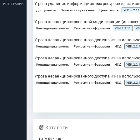
Угроза удаления информационных ресурсов
из-за
испо
ИНТЕГРАЦИИ
Доступность
Отказ в обслуживании
Целостность
УБИ.5.2.11
Угроза несанкционированной модификации (искаже
Конфиденциальность
Раскрытие информации
УБИ.3.2.11
УБ
Угроза несанкционированного доступа
из-за
использо
Конфиденциальность
Раскрытие информации
НСД
УБИ.2.2.
Угроза несанкционированного доступа
из-за
использо
Конфиденциальность
Раскрытие информации
НСД
УБИ.2.2.
Угроза несанкционированного доступа
из-за
использов
Конфиденциальность
Раскрытие информации
НСД
УБИ.2.2.
Каталоги
БДУ ФСТЭК
: